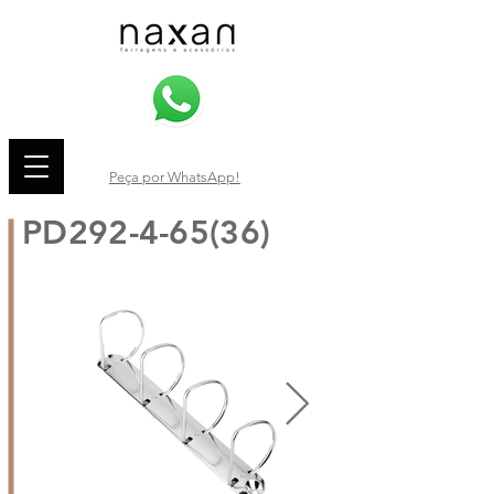
Peça por WhatsApp!
PD292-4-65(36)