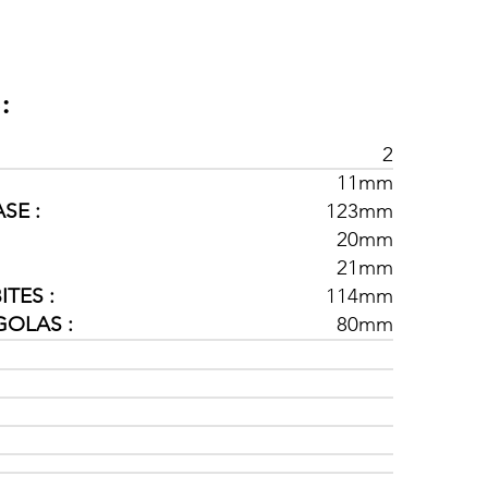
:
2
11mm
SE :
123mm
20mm
21mm
TES :
114mm
GOLAS :
80mm