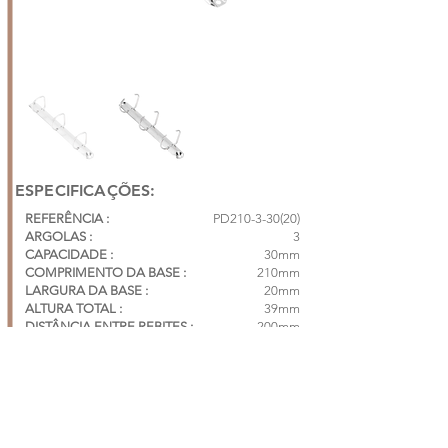
ESPECIFICAÇÕES:
REFERÊNCIA :
PD210-3-30(20)
ARGOLAS :
3
CAPACIDADE :
30mm
COMPRIMENTO DA BASE :
210mm
LARGURA DA BASE :
20mm
ALTURA TOTAL :
39mm
DISTÂNCIA ENTRE REBITES :
200mm
DISTÂNCIA ENTRE ARGOLAS :
70mm | 70mm
CAIXA COM 250 PÇS*
*vendas: caixa ou fracionado